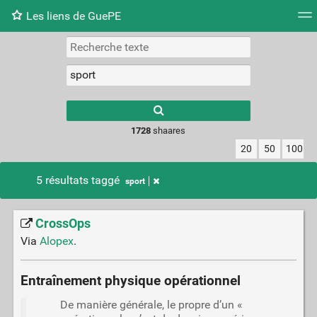
Les liens de GuePE
Nuage de tags
Mur d'images
Quotidien
Flux RS
1728
shaares
20
50
100
5 résultats taggé
sport
CrossOps
Via
Alopex
.
Entraînement physique opérationnel
De manière générale, le propre d’un «